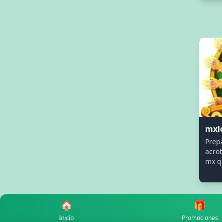
mxl
Prep
acrob
mx qu
🏠
🎁
Inicio
Promociones