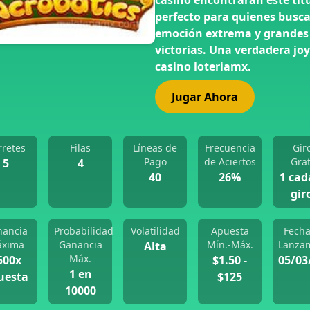
casino encontrarán este tít
perfecto para quienes busc
emoción extrema y grandes
victorias. Una verdadera joy
casino loteriamx.
Jugar Ahora
rretes
Filas
Líneas de
Frecuencia
Gir
Pago
de Aciertos
Grat
5
4
40
26%
1 cad
gir
nancia
Probabilidad
Volatilidad
Apuesta
Fecha
xima
Ganancia
Mín.-Máx.
Lanza
Alta
Máx.
500x
$1.50 -
05/03
1 en
uesta
$125
10000