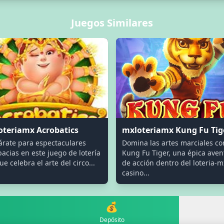
Juegos Similares
oteriamx Acrobatics
mxloteriamx Kung Fu Tig
árate para espectaculares
Domina las artes marciales co
acias en este juego de lotería
Kung Fu Tiger, una épica aven
e celebra el arte del circo...
de acción dentro del loteria-m
casino...
💰
Depósito