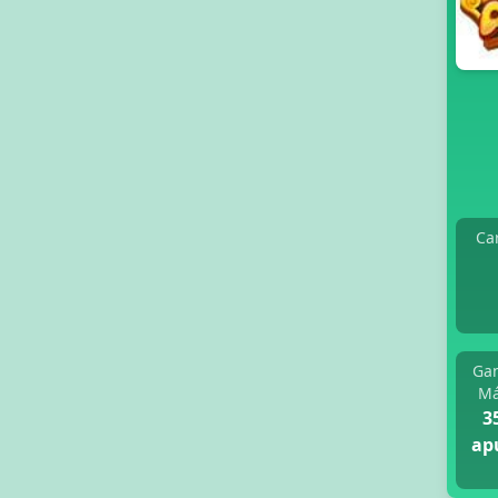
Ca
Ga
Má
3
ap