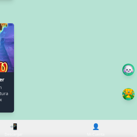
er
n
tura
x
📲
👤
Descargar
Mi Cuenta