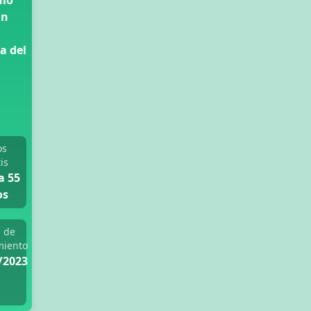
ulo
an
a del
os
is
a 55
os
 de
miento
/2023