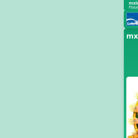
mxl
Plata
mx