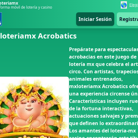
oteriamx
🌎
Elegi
forma móvil de lotería y casino
Iniciar Sesión
Registr
loteriamx Acrobatics
Prepárate para espectacula
acrobacias en este juego de
lotería mx que celebra el art
circo. Con artistas, trapecio
animales entrenados,
mxloteriamx Acrobatics ofr
una experiencia circense ún
Características incluyen ru
de la fortuna interactivas,
actuaciones salvajes y prem
que definen lo extraordinari
Los amantes del loteria-mx