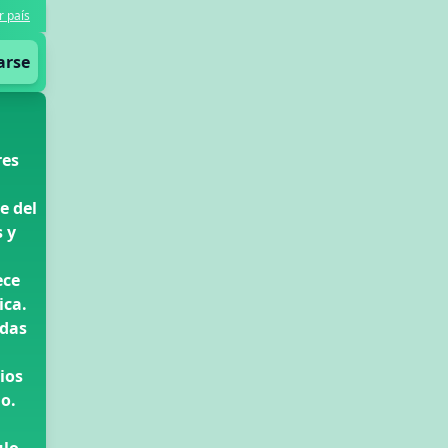
r país
arse
res
e del
s y
ece
ica.
edas
ios
o.