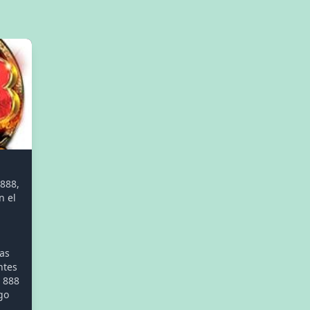
 888,
n el
as
ntes
, 888
go