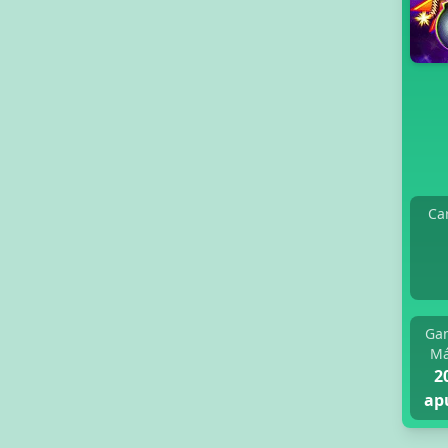
Ca
Ga
Má
2
ap