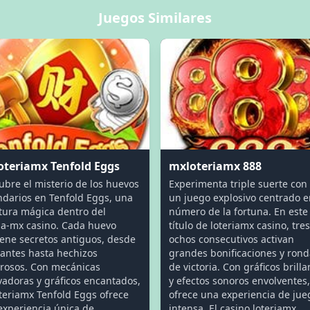
Juegos Similares
oteriamx Tenfold Eggs
mxloteriamx 888
ubre el misterio de los huevos
Experimenta triple suerte con
ndarios en Tenfold Eggs, una
un juego explosivo centrado e
tura mágica dentro del
número de la fortuna. En este
ria-mx casino. Cada huevo
título de loteriamx casino, tres
iene secretos antiguos, desde
ochos consecutivos activan
antes hasta hechizos
grandes bonificaciones y rond
rosos. Con mecánicas
de victoria. Con gráficos brilla
vadoras y gráficos encantados,
y efectos sonoros envolventes
teriamx Tenfold Eggs ofrece
ofrece una experiencia de jue
experiencia única de
intensa. El casino loteriamx