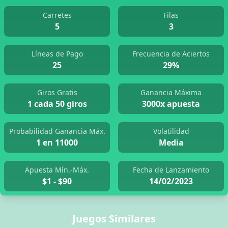
Carretes
Filas
5
3
Líneas de Pago
Frecuencia de Aciertos
25
29%
Giros Gratis
Ganancia Máxima
1 cada 50 giros
3000x apuesta
Probabilidad Ganancia Máx.
Volatilidad
1 en 11000
Media
Apuesta Mín.-Máx.
Fecha de Lanzamiento
$1 - $90
14/02/2023
Juegos Similares