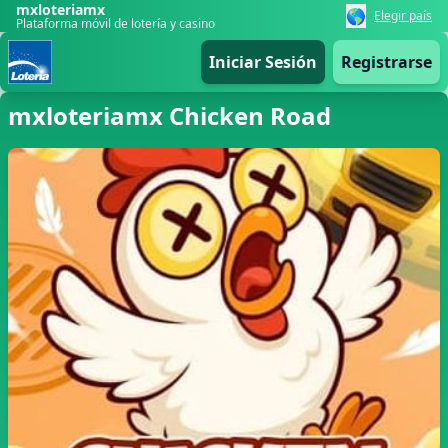
mxloteriamx
🌎
Elegir país
Plataforma móvil de lotería y casino
Iniciar Sesión
Registrarse
mxloteriamx Chicken Road