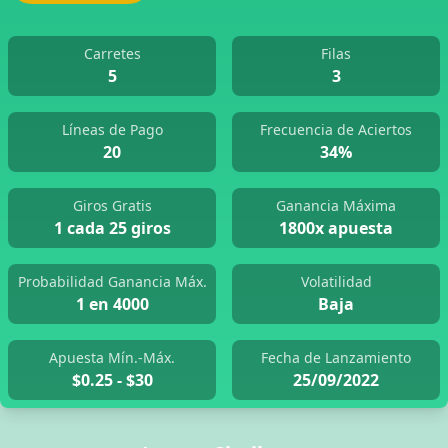
Carretes
Filas
5
3
Líneas de Pago
Frecuencia de Aciertos
20
34%
Giros Gratis
Ganancia Máxima
1 cada 25 giros
1800x apuesta
Probabilidad Ganancia Máx.
Volatilidad
1 en 4000
Baja
Apuesta Mín.-Máx.
Fecha de Lanzamiento
$0.25 - $30
25/09/2022