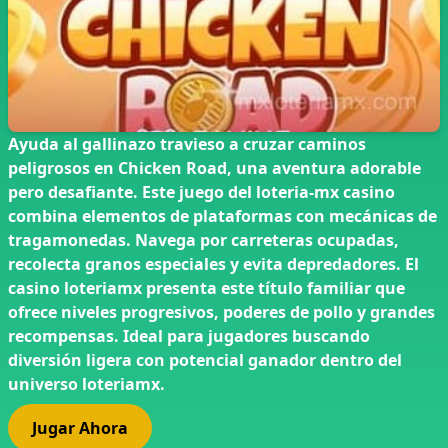
Ayuda al gallinazo travieso a cruzar caminos
peligrosos en Chicken Road, una aventura adorable
pero desafiante. Este juego del loteria-mx casino
combina elementos de plataformas con mecánicas de
tragamonedas. Navega por carreteras ocupadas,
recolecta granos especiales y evita depredadores. El
casino loteriamx presenta este título familiar que
ofrece niveles progresivos, poderes de pollo y grandes
recompensas. Ideal para jugadores buscando
diversión ligera con potencial ganador dentro del
universo loteriamx.
Jugar Ahora